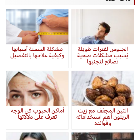
الجلوس لفترات طويلة
مشكلة السمنة أسبابها
يُسبب مشكلات صحية
وكيفية علاجها بالتفصيل
نصائح لتجنبها
التين المجفف مع زيت
أماكن الحبوب في الوجه
الزيتون أهم استخداماته
تعرف على دلالاتها
وفوائده