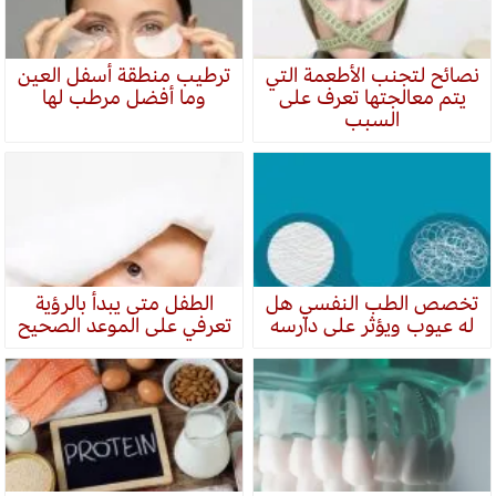
نصائح لتجنب الأطعمة التي
ترطيب منطقة أسفل العين
يتم معالجتها تعرف على
وما أفضل مرطب لها
السبب
تخصص الطب النفسي هل
الطفل متى يبدأ بالرؤية
له عيوب ويؤثر على دارسه
تعرفي على الموعد الصحيح