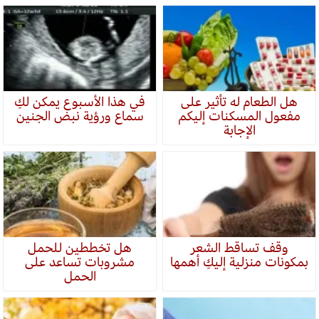
هل الطعام له تأثير على
في هذا الأسبوع يمكن لكِ
مفعول المسكنات إليكم
سماع ورؤية نبض الجنين
الإجابة
وقف تساقط الشعر
هل تخططين للحمل
بمكونات منزلية إليكِ أهمها
مشروبات تساعد على
الحمل