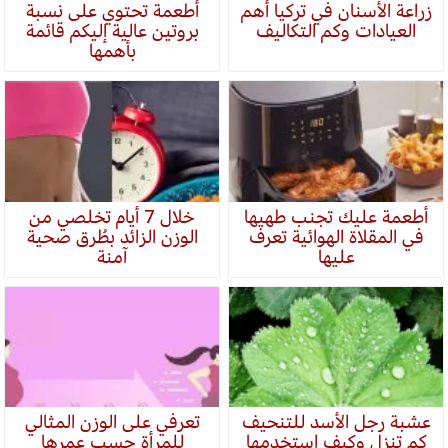
زراعة الأسنان في تركيا أهم
أطعمة تحتوي على نسبة
العيادات وكم التكاليف
بروتين عالية إليكم قائمة
بأهمها
أطعمة عليك تجنب طهيها
خلال 7 أيام تخلصي من
في المقلاة الهوائية تعرف
الوزن الزائد بطُرق صحية
عليها
آمنة
عشبة رجل الأسد للتنحيف
تعرفي على الوزن المثالي
كم تنزل وكيف استخدمها
للمرأة حسب عمرها