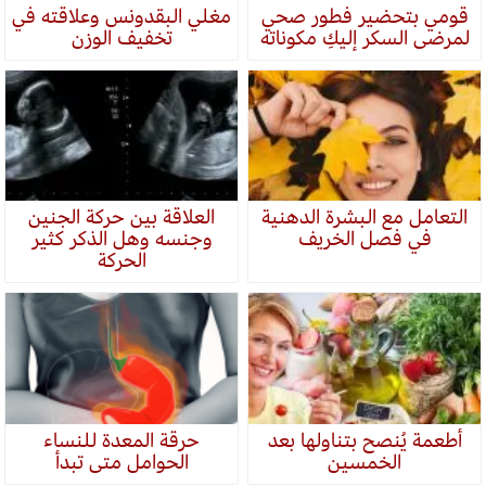
قومي بتحضير فطور صحي
مغلي البقدونس وعلاقته في
لمرضى السكر إليكِ مكوناته
تخفيف الوزن
التعامل مع البشرة الدهنية
العلاقة بين حركة الجنين
في فصل الخريف
وجنسه وهل الذكر كثير
الحركة
أطعمة يُنصح بتناولها بعد
حرقة المعدة للنساء
الخمسين
الحوامل متى تبدأ