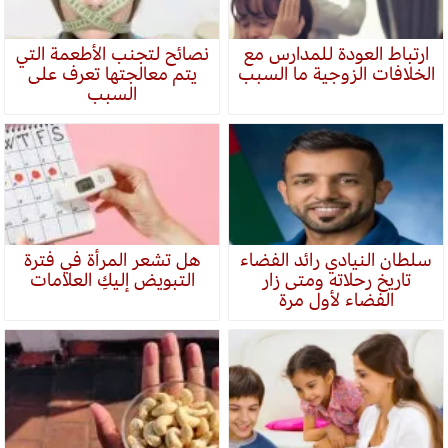
ارتباط العودة للمدارس مع
نصائح لتجنب الأطعمة التي
الخلافات الزوجية ما السبب
يتم معالجتها تعرف على
السبب
سلطان النيادي رائد الفضاء
هل تشعر المرأة في فترة
تاريخ رحلاته ومتى زار
التبويض إليكِ العلامات
الفضاء لأول مرة