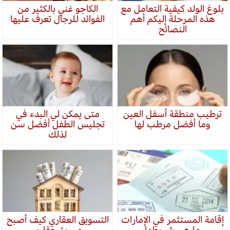
بلوغ الولد كيفية التعامل مع
الكاجو غني بالكثير من
هذه المرحلة إليكم أهم
الفوائد للرجال تعرف عليها
النصائح
ترطيب منطقة أسفل العين
متى يمكن لي البدء في
وما أفضل مرطب لها
تجليس الطفل أفضل سن
لذلك
إقامة المستثمر في الإمارات
التسويق العقاري كيف أصبح
ما هي شروطها
مسوق عقاري