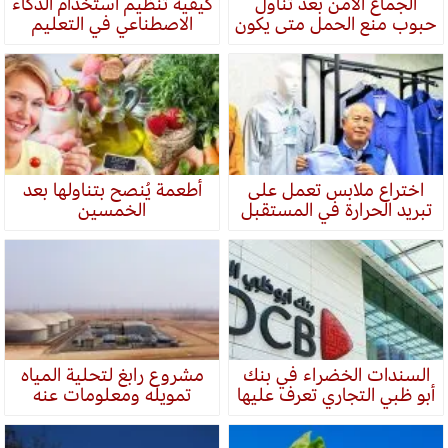
الجماع الآمن بعد تناول
كيفية تنظيم استخدام الذكاء
حبوب منع الحمل متى يكون
الاصطناعي في التعليم
اختراع ملابس تعمل على
أطعمة يُنصح بتناولها بعد
تبريد الحرارة في المستقبل
الخمسين
السندات الخضراء في بنك
مشروع رابغ لتحلية المياه
أبو ظبي التجاري تعرف عليها
تمويله ومعلومات عنه