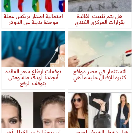
هل يتم تثبيت الفائدة
احتمالية اصدار بريكس عملة
بقرارات المركزي الكندي
موحدة بديلة عن الدولار
الاستثمار في مصر دوافع
توقعات ارتفاع سعر الفائدة
كثيرة للإقبال عليه ما هي
مُجدداً الهدف منه ومتى
يتوقف الرفع
قبل دخول الخريف احرصي
تسريحة الشعر المُبلل آخر