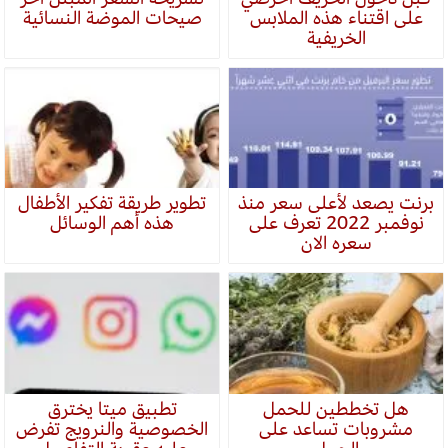
على اقتناء هذه الملابس
صيحات الموضة النسائية
الخريفية
برنت يصعد لأعلى سعر منذ
تطوير طريقة تفكير الأطفال
نوفمبر 2022 تعرف على
هذه أهم الوسائل
سعره الان
هل تخططين للحمل
تطبيق ميتا يخترق
مشروبات تساعد على
الخصوصية والنرويج تفرض