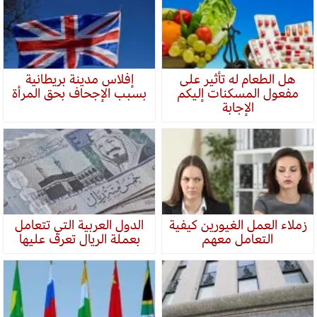
هل الطعام له تأثير على
إفلاس مدينة بريطانية
مفعول المسكنات إليكم
بسبب الإجحاف بحق المرأة
الإجابة
زملاء العمل الغيورين كيفية
الدول العربية التي تتعامل
التعامل معهم
بعملة الريال تعرف عليها