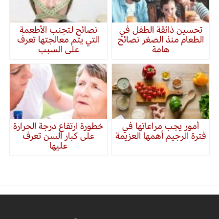
تحسين ذائقة الطفل في
نصائح لتجنب الأطعمة
الطعام منذ الصغر نصائح
التي يتم معالجتها تعرف
هامة
على السبب
أمور يجب مراعاتها في
خطورة ارتفاع درجة الحرارة
فترة الرجيم أهمها العزيمة
على كبار السن تعرف
عليها