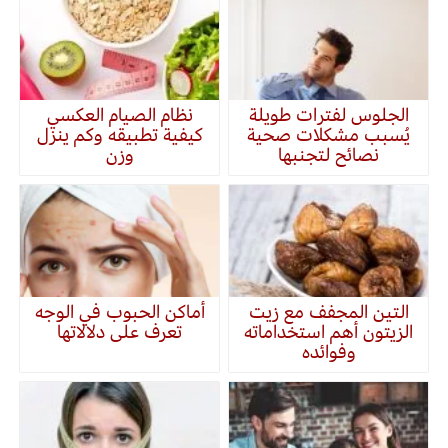
الجلوس لفترات طويلة
نظام الصيام العكسي
يُسبب مشكلات صحية
كيفية تطبيقه وكم ينزل
نصائح لتجنبها
وزن
التين المجفف مع زيت
أماكن الحبوب في الوجه
الزيتون أهم استخداماته
تعرف على دلالاتها
وفوائده