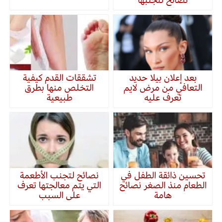
بعد إعلان بيلا حديد
تشققات القدم كيفية
التعافي من مرض لايم
التخلص منها بطرق
تعرف عليه
طبيعية
تحسين ذائقة الطفل في
نصائح لتجنب الأطعمة
الطعام منذ الصغر نصائح
التي يتم معالجتها تعرف
هامة
على السبب