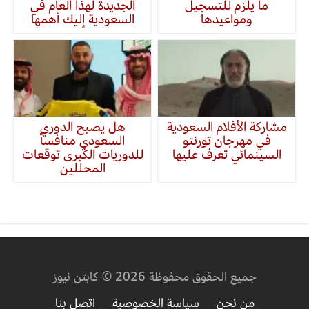
ما يلزم للتسجيل
الجديدة لهذا العام في
ومواعيدها
السعودية إليك أهمها
مشاركة الأفلام السعودية
هل يصبح الدوري
في مهرجان تورنتو
السعودي منافساً
السينمائي تعرف عليها
للدوريات الكُبرى توقعات
المحللين
جميع الحقوق محفوظة 2026 © كابتن نيوز
من نحن
سياسة الخصوصية
اتصل بنا