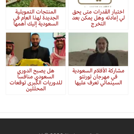
اختبار القدرات متى يحق
المنتجات التمويلية
لي إعادته وهل يمكن بعد
الجديدة لهذا العام في
التخرج
السعودية إليك أهمها
مشاركة الأفلام السعودية
هل يصبح الدوري
في مهرجان تورنتو
السعودي منافساً
السينمائي تعرف عليها
للدوريات الكُبرى توقعات
المحللين