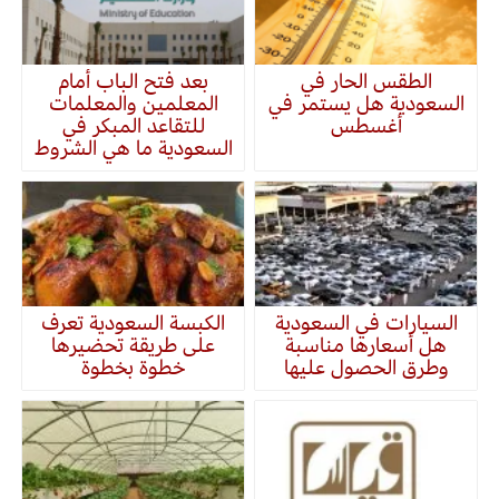
الطقس الحار في
بعد فتح الباب أمام
السعودية هل يستمر في
المعلمين والمعلمات
أغسطس
للتقاعد المبكر في
السعودية ما هي الشروط
السيارات في السعودية
الكبسة السعودية تعرف
هل أسعارها مناسبة
على طريقة تحضيرها
وطرق الحصول عليها
خطوة بخطوة