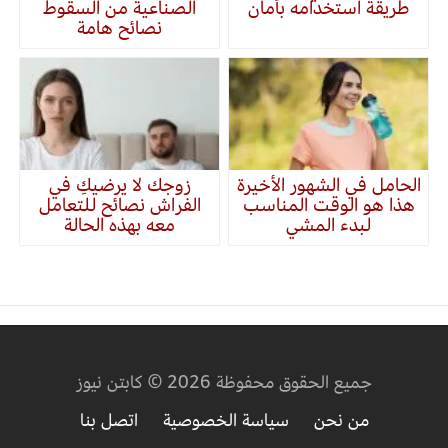
طريقة استخدامه بأمان
الصناعية من السقوط
نصائح هامة
الحامل في الشهور الأخيرة
زوجك لا يرضيكِ في
هذا هو الوقت المناسب
الفراش نصائح للتعامل
لبدء المشي
معه بهذه الحالة
جميع الحقوق محفوظة 2026 © كابتن نيوز
من نحن
سياسة الخصوصية
اتصل بنا