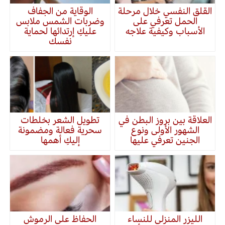
القلق النفسي خلال مرحلة
الوقاية من الجفاف
الحمل تعرفي على
وضربات الشمس ملابس
الأسباب وكيفية علاجه
عليكِ إرتدائها لحماية
نفسك
العلاقة بين بروز البطن في
تطويل الشعر بخلطات
الشهور الأولى ونوع
سحرية فعالة ومضمونة
الجنين تعرفي عليها
إليكِ أهمها
الليزر المنزلي للنساء
الحفاظ على الرموش