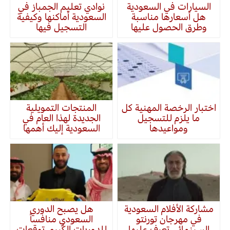
السيارات في السعودية
نوادي تعليم الجمباز في
هل أسعارها مناسبة
السعودية أماكنها وكيفية
وطرق الحصول عليها
التسجيل فيها
اختبار الرخصة المهنية كل
المنتجات التمويلية
ما يلزم للتسجيل
الجديدة لهذا العام في
ومواعيدها
السعودية إليك أهمها
مشاركة الأفلام السعودية
هل يصبح الدوري
في مهرجان تورنتو
السعودي منافساً
السينمائي تعرف عليها
للدوريات الكُبرى توقعات