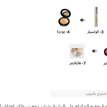
مكياج بالترتيب
ة بوضع المكياج على البشرة، بترتيب معين، ولكن اختلف ا