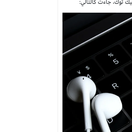
يك توك، جاءت كالتالي: