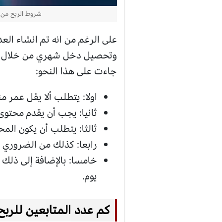
شروط الربح من تي
على الرغم من انه تم انشاء العدي
وتحصيل دخل شهري من خلال است
جاءت على هذا النحو:
اولا: يتطلب ألا يقل عمر منشئ المحتوى عن
ثانيا: يجب أن يقدم محتو
ثالثا: يتطلب أن يكون الم
رابعا: كذلك من الضروري أن يكون لديه 10 آ
يوم.
كم عدد المتابعين للربح