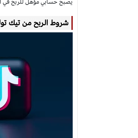
يصبح حسابي مؤهل للربح في ال
شروط الربح من تيك توك 23