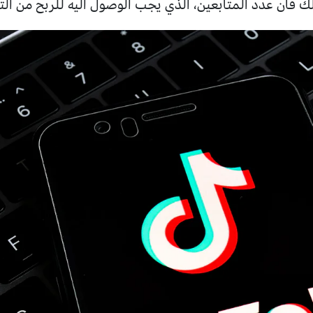
لك فان عدد المتابعين، الذي يجب الوصول اليه للربح من الت