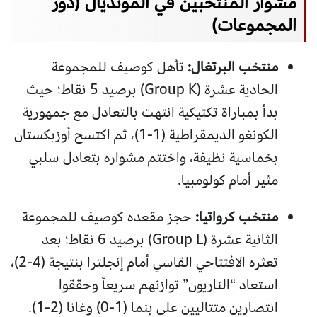
مشوار المنتخبين في المونديال (دور
المجموعات)
منتخب البرتغال:
تأهل كوصيف للمجموعة
الحادية عشرة (Group K) برصيد 5 نقاط؛ حيث
بدأ بمباراة تكتيكية انتهت بالتعادل مع جمهورية
الكونغو الديمقراطية (1-1)، ثم اكتسح أوزبكستان
بخماسية نظيفة، واختتم مشواره بتعادل سلبي
مثير أمام كولومبيا.
منتخب كرواتيا:
حجز مقعده كوصيف للمجموعة
الثانية عشرة (Group L) برصيد 6 نقاط؛ بعد
تعثره الافتتاحي القاسي أمام إنجلترا بنتيجة (4-2)،
استعاد “الناريون” توازنهم سريعاً وحققوا
انتصارين متتاليين على بنما (1-0) وغانا (2-1).