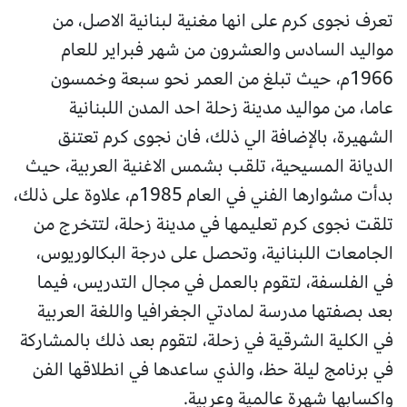
تعرف نجوى كرم على انها مغنية لبنانية الاصل، من
مواليد السادس والعشرون من شهر فبراير للعام
1966م، حيث تبلغ من العمر نحو سبعة وخمسون
عاما، من مواليد مدينة زحلة احد المدن اللبنانية
الشهيرة، بالإضافة الي ذلك، فان نجوى كرم تعتنق
الديانة المسيحية، تلقب بشمس الاغنية العربية، حيث
بدأت مشوارها الفني في العام 1985م، علاوة على ذلك،
تلقت نجوى كرم تعليمها في مدينة زحلة، لتتخرج من
الجامعات اللبنانية، وتحصل على درجة البكالوريوس،
في الفلسفة، لتقوم بالعمل في مجال التدريس، فيما
بعد بصفتها مدرسة لمادتي الجغرافيا واللغة العربية
في الكلية الشرقية في زحلة، لتقوم بعد ذلك بالمشاركة
في برنامج ليلة حظ، والذي ساعدها في انطلاقها الفن
واكسابها شهرة عالمية وعربية.