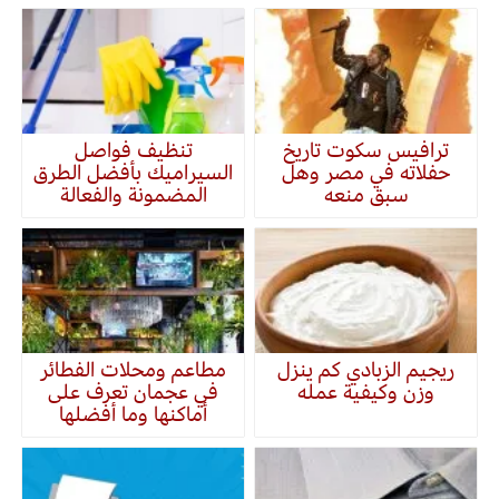
ترافيس سكوت تاريخ
تنظيف فواصل
حفلاته في مصر وهل
السيراميك بأفضل الطرق
سبق منعه
المضمونة والفعالة
ريجيم الزبادي كم ينزل
مطاعم ومحلات الفطائر
وزن وكيفية عمله
في عجمان تعرف على
أماكنها وما أفضلها