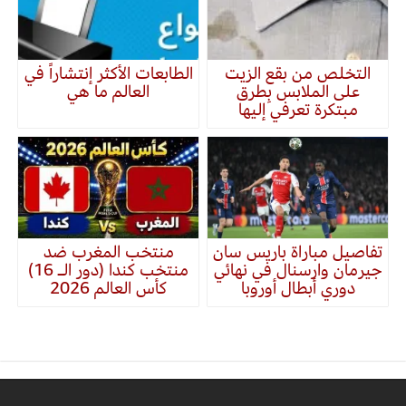
التخلص من بقع الزيت
الطابعات الأكثر إنتشاراً في
على الملابس بِطرق
العالم ما هي
مبتكرة تعرفي إليها
تفاصيل مباراة باريس سان
منتخب المغرب ضد
جيرمان وارسنال في نهائي
منتخب كندا (دور الـ 16)
دوري أبطال أوروبا
كأس العالم 2026