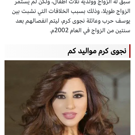
سبق له الزواج وولديه ثلاث اطفال، ولكن لم يستمر
الزواج طويلا، وذلك بسبب الخلافات التي نشبت بين
يوسف حرب وعائلة نجوى كرم، ليتم انفصالهم بعد
سنتين من الزواج في العام 2002م.
نجوى كرم مواليد كم