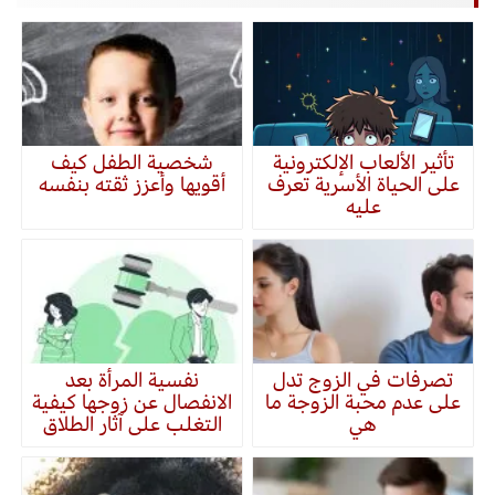
تأثير الألعاب الإلكترونية
شخصية الطفل كيف
على الحياة الأسرية تعرف
أقويها وأعزز ثقته بنفسه
عليه
تصرفات في الزوج تدل
نفسية المرأة بعد
على عدم محبة الزوجة ما
الانفصال عن زوجها كيفية
هي
التغلب على آثار الطلاق